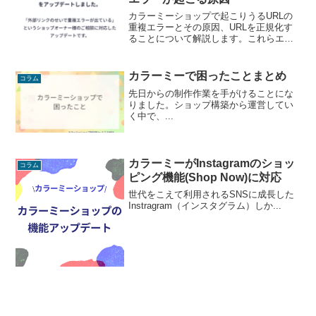
カラーミーショップで起こりうるURLの
重複エラーとその原因、URLを正規化す
ることについて解説します。これらエラ
ーについては全て「URLを正規化するカ
スタマイズコード」で解消できますので
ご利用ください。カラーミーでは並び替
カラーミーで困ったことまとめ
コラム
えやページ分割などのパラメータつき
先日からの制作作業を手がけることにな
URLが重複ページと判断されてしまうこ
りました。ショップ構築から運営してい
とがあります。大部分は問題ありません
く中で、...
が、深刻な事態をもたらす場合もありま
すので予防と注意が必要です。
カラーミーがInstagramのショッ
コラム
ピング機能(Shop Now)に対応
世代をこえて利用されるSNSに成長した
Instragram（インスタグラム）しか...