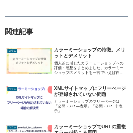
関連記事
カラーミーショップの特徴。メリ
コラム
ットとデメリット
個人的に感じたカラーミーショップへの
評価・感想をまとめました。カラーミー
ショップのメリットを一言でいえば自由
度の高さと利益の出しやすさ。デメリッ
トはテンプレートエンジン(smarty2.6ベ
ース)や画像管理の古さなど、システムに
XMLサイトマップにフリーぺージ
コラム
関する問題です。総合的に判断すると、
が登録されていない問題
運営コストを抑えながら事業を行えるの
で、ネットショップ初心者から月商数百
カラーミーショップのフリーページは
万円を狙う会社まで幅広くおすすめでき
「公開・ﾒﾆｭ―表示」「公開・ﾒﾆｭｰ非表
るネットショップサービスです。
示」...
カラーミーショップでURLの重複
コラム
エラーが起こる原因