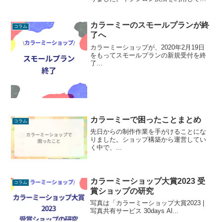
るショップであれば、フリープランで
も、個人事業主でも、月額料金０円・決
済手数料3.9%~利用することができます
カラーミーのスモールプランが終
コラム
（禁止商材取り扱いショップは不可）。
了へ
従来は法人でなければAmazonPayを導入
できなかったので、個人でショップを運
カラーミーショップが、2020年2月19日
営されている方には朗報です。
をもってスモールプランの新規受付を終
了...
カラーミーで困ったことまとめ
コラム
先日からの制作作業を手がけることにな
りました。ショップ構築から運営してい
く中で、...
カラーミーショップ大賞2023 受
コラム
賞ショップの研究
写真は「カラーミーショップ大賞2023 |
写真共有サービス 30days Al...