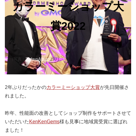
カラーミーショップ大
賞2022
（写真：
30daysAlbum
より
）
2年ぶりだったかの
カラーミーショップ大賞
が先日開催さ
れました。
昨年、性能面の改善としてショップ制作をサポートさせて
いただいた
KenKenGems
様も見事に地域賞受賞に選ばれ
ました！