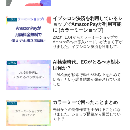
イプシロン決済を利用しているシ
コラム
ョップでAmazonPayが利用可能
に [カラーミーショップ]
2023年10月からカラーミーショップで
AmazonPayの導入ハードルが大きく下が
りました。イプシロン決済を利用してい
るショップであれば、フリープランで
も、個人事業主でも、月額料金０円・決
済手数料3.9%~利用することができます
AI検索時代。ECがとるべき対応
コラム
（禁止商材取り扱いショップは不可）。
は何か？
従来は法人でなければAmazonPayを導入
できなかったので、個人でショップを運
「AI検索が検索行動の56%以上を占めて
営されている方には朗報です。
いる」という調査結果が発表されていま
した...
カラーミーで困ったことまとめ
コラム
先日からの制作作業を手がけることにな
りました。ショップ構築から運営してい
く中で、...