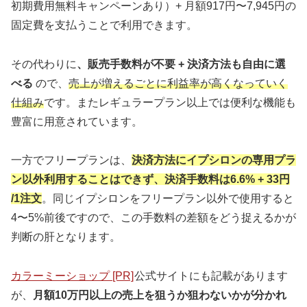
初期費用無料キャンペーンあり）+ 月額917円〜7,945円の
固定費を支払うことで利用できます。
その代わりに
、販売手数料が不要 + 決済方法も自由に選
べる
ので、
売上が増えるごとに利益率が高くなっていく
仕組み
です。またレギュラープラン以上では便利な機能も
豊富に用意されています。
一方でフリープランは、
決済方法にイプシロンの専用プラ
ン以外利用することはできず、決済手数料は6.6% + 33円
/1注文
。同じイプシロンをフリープラン以外で使用すると
4〜5%前後ですので、この手数料の差額をどう捉えるかが
判断の肝となります。
カラーミーショップ [PR]
公式サイトにも記載があります
が、
月額10万円以上の売上を狙うか狙わないかが分かれ