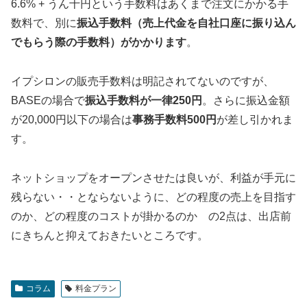
6.6% + うん十円という手数料はあくまで注文にかかる手
数料で、別に
振込手数料（売上代金を自社口座に振り込ん
でもらう際の手数料）がかかります
。
イプシロンの販売手数料は明記されてないのですが、
BASEの場合で
振込手数料が一律250円
。さらに振込金額
が20,000円以下の場合は
事務手数料500円
が差し引かれま
す。
ネットショップをオープンさせたは良いが、利益が手元に
残らない・・とならないように、どの程度の売上を目指す
のか、どの程度のコストが掛かるのか の2点は、出店前
にきちんと抑えておきたいところです。
コラム
料金プラン