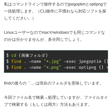
私はコマンドラインで操作するのでjpegoptimとoptipngで
一括処理します。（CLI操作に不慣れなら対応ソフトを探
してください。）
Linuxユーザーなのでmacやwindowsでも同じコマンドな
のかは分かりませんが、多分同じでしょう。
$ 
cd
(
画像フォルダ
)
$ 
find
.
 -name 
"*.jpg"
 -exec jpegoptim 
{
}
 
$ 
find
.
 -name 
"*.png"
 -exec optipng 
{
}
 + 
findの後ろの「.」は現在のフォルダを意味しています。
今回ファイル名で検索→処理していますが、ファイルタイ
プで検索する（もしくは両方）方法もあります。