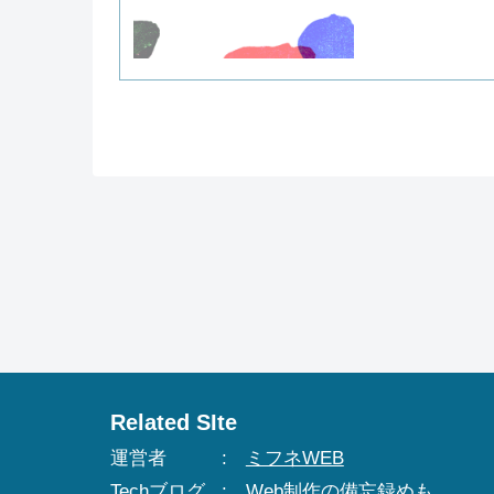
Related SIte
運営者
ミフネWEB
Techブログ
Web制作の備忘録めも