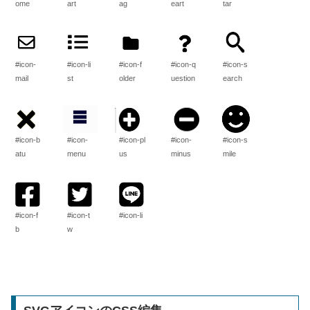
ome
art
ag
eart
tar
#icon-
#icon-li
#icon-f
#icon-q
#icon-s
mail
st
older
uestion
earch
#icon-b
#icon-
#icon-pl
#icon-
#icon-s
atu
menu
us
minus
mile
#icon-f
#icon-t
#icon-li
b
w