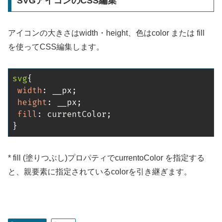
SVGアイコンのCSS編集
アイコンの大きさはwidth・height、色はcolor または fill
を使ってCSS編集します。
svg
{
width
:
 __px
;
height
:
 __px
;
fill
:
 currentColor
;
}
* fill (塗りつぶし)プロパティでcurrentoColor を指定する
と、親要素に指定されているcolorを引き継ぎます。