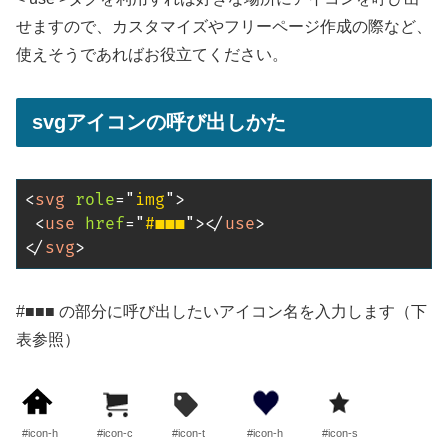
せますので、カスタマイズやフリーページ作成の際など、
使えそうであればお役立てください。
svgアイコンの呼び出しかた
<
svg
role
=
"
img
"
>
<
use
href
=
"
#■■■
"
>
</
use
>
</
svg
>
#■■■ の部分に呼び出したいアイコン名を入力します（下
表参照）
#icon-h
#icon-c
#icon-t
#icon-h
#icon-s