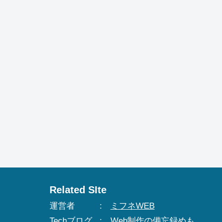
Related SIte
運営者
ミフネWEB
Techブログ
Web制作の備忘録めも